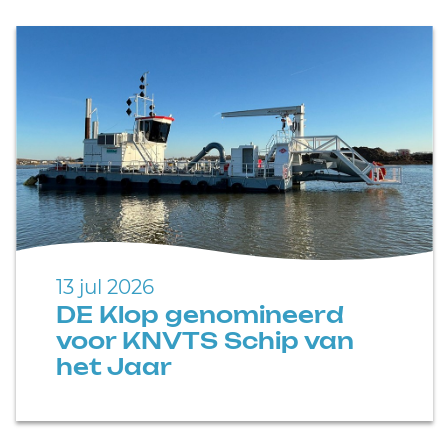
13 jul 2026
DE Klop genomineerd
voor KNVTS Schip van
het Jaar