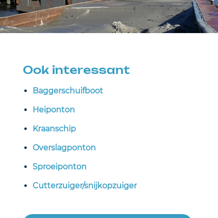
Ook interessant
Baggerschuifboot
Heiponton
Kraanschip
Overslagponton
Sproeiponton
Cutterzuiger/snijkopzuiger