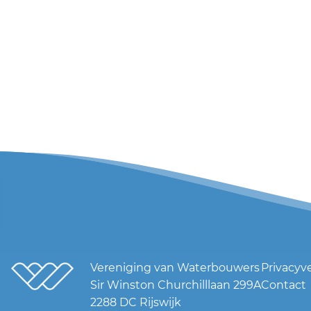
Vereniging van Waterbouwers
Privacyv
Sir Winston Churchilllaan 299A
Contact
2288 DC Rijswijk