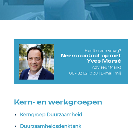
Heeft u een vraag?
Neem contact op met
Yves Marsé
Adviseur Markt
06 - 82 62 10 38 |
E-mail mij
Kern- en werkgroepen
Kerngroep Duurzaamheid
Duurzaamheidsdenktank