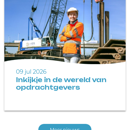
09 jul 2026
Inkijkje in de wereld van
opdrachtgevers
Meer nieuws