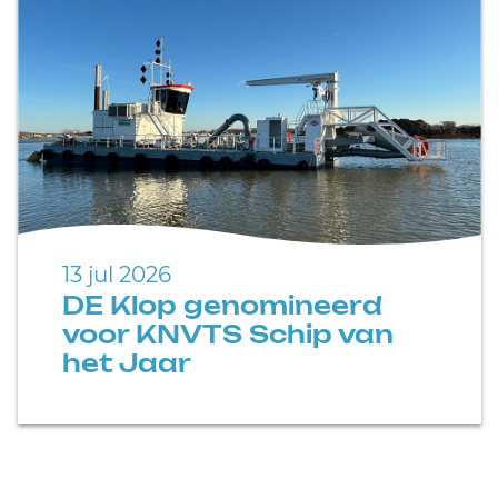
13 jul 2026
DE Klop genomineerd
voor KNVTS Schip van
het Jaar