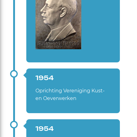
1954
Oprichting Vereniging Kust-
en Oeverwerken
1954