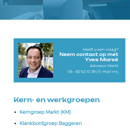
Heeft u een vraag?
Neem contact op met
Yves Marsé
Adviseur Markt
06 - 82 62 10 38 |
E-mail mij
Kern- en werkgroepen
Kerngroep Markt (KM)
Klankbordgroep Baggeren