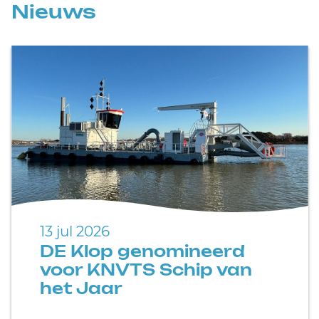
Nieuws
13 jul 2026
DE Klop genomineerd
voor KNVTS Schip van
het Jaar