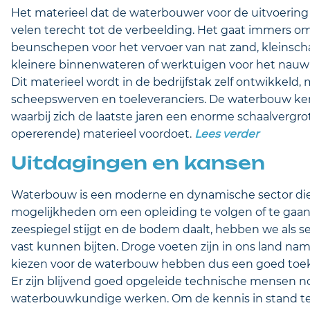
Het materieel dat de waterbouwer voor de uitvoering
velen terecht tot de verbeelding. Het gaat immers o
beunschepen voor het vervoer van nat zand, kleinsch
kleinere binnenwateren of werktuigen voor het nau
Dit materieel wordt in de bedrijfstak zelf ontwikkel
scheepswerven en toeleveranciers. De waterbouw kenm
waarbij zich de laatste jaren een enorme schaalvergr
opererende) materieel voordoet.
Lees verder
Uitdagingen en kansen
Waterbouw is een moderne en dynamische sector die vol
mogelijkheden om een opleiding te volgen of te gaa
zeespiegel stijgt en de bodem daalt, hebben we als se
vast kunnen bijten. Droge voeten zijn in ons land na
kiezen voor de waterbouw hebben dus een goed toek
Er zijn blijvend goed opgeleide technische mensen no
waterbouwkundige werken. Om de kennis in stand te h