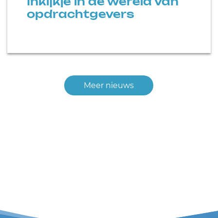
Inkijkje in de wereld van
opdrachtgevers
Meer nieuws