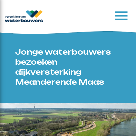
Jonge waterbouwers
bezoeken
dijkversterking
Meanderende Maas