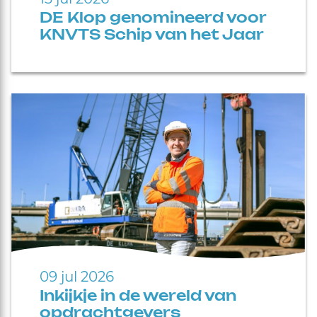
DE Klop genomineerd voor
KNVTS Schip van het Jaar
09 jul 2026
Inkijkje in de wereld van
opdrachtgevers