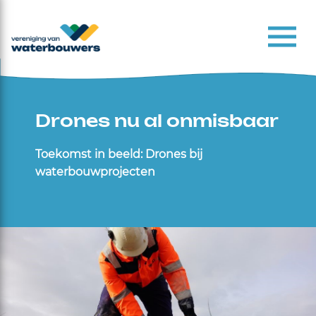
Drones nu al onmisbaar
Toekomst in beeld: Drones bij
waterbouwprojecten